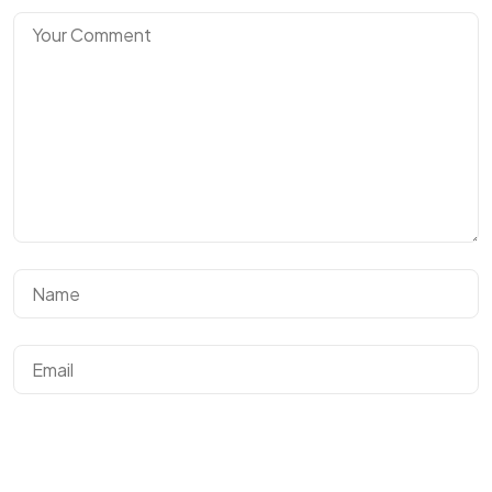
Tem um
PROJETO?
Post Comment
Fale com a
EST