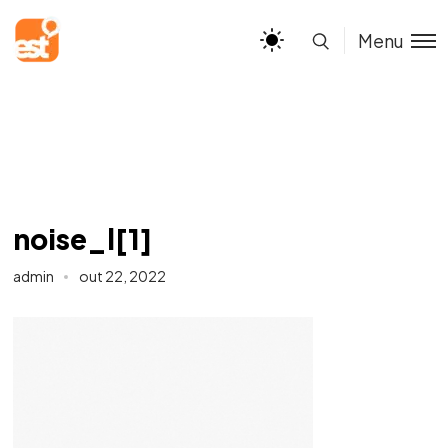
Menu
noise_l[1]
admin
out 22, 2022